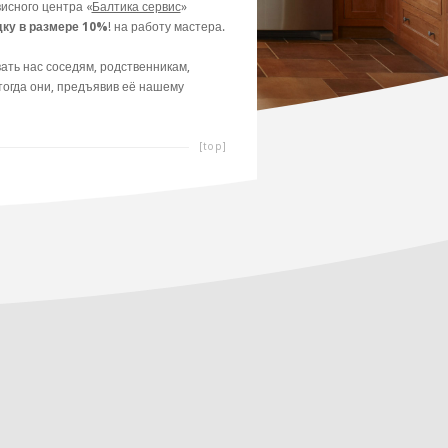
исного центра «
Балтика сервис
»
дку в размере 10%
! на работу мастера.
ть нас соседям, родственникам,
 тогда они, предъявив её нашему
[top]