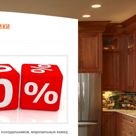
ики
,
холодильников
,
морозильных камер
,